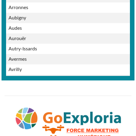
Arronnes
Aubigny
Audes
Aurouër
Autry-Issards
Avermes
Avrilly
Bagneux
Barberier
Barrais-Bussolles
Bayet
Beaulon
Beaune-d'Allier