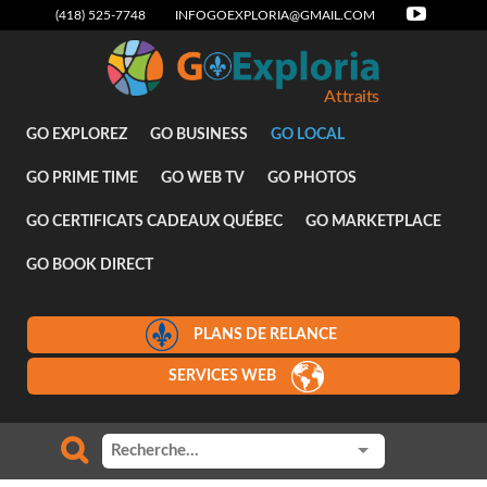
(418) 525-7748
INFOGOEXPLORIA@GMAIL.COM
Attraits
GO EXPLOREZ
GO BUSINESS
GO LOCAL
GO PRIME TIME
GO WEB TV
GO PHOTOS
GO CERTIFICATS CADEAUX QUÉBEC
GO MARKETPLACE
GO BOOK DIRECT
PLANS DE RELANCE
SERVICES WEB