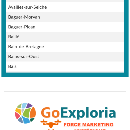
Availles-sur-Seiche
Baguer-Morvan
Baguer-Pican
Baillé
Bain-de-Bretagne
Bains-sur-Oust
Bais
Balazé
Baulon
Bazouges-la-Pérouse
Beaucé
Bécherel
Bédée