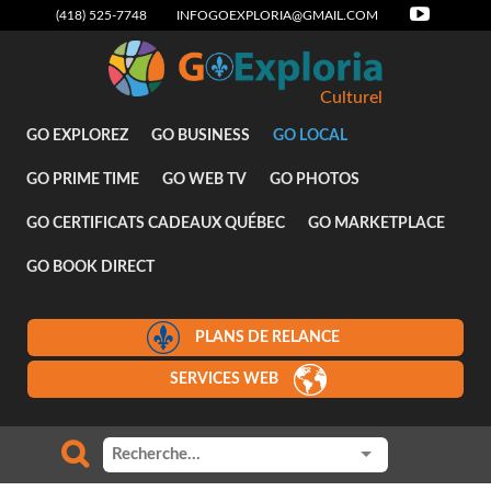
(418) 525-7748
INFOGOEXPLORIA@GMAIL.COM
Culturel
GO EXPLOREZ
GO BUSINESS
GO LOCAL
GO PRIME TIME
GO WEB TV
GO PHOTOS
GO CERTIFICATS CADEAUX QUÉBEC
GO MARKETPLACE
GO BOOK DIRECT
PLANS DE RELANCE
SERVICES WEB