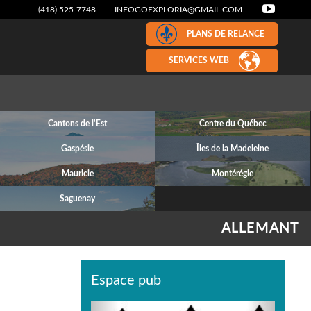
(418) 525-7748
INFOGOEXPLORIA@GMAIL.COM
PLANS DE RELANCE
SERVICES WEB
Cantons de l'Est
Centre du Québec
Gaspésie
Îles de la Madeleine
Mauricie
Montérégie
Saguenay
ALLEMANT
Espace pub
Previous
Next