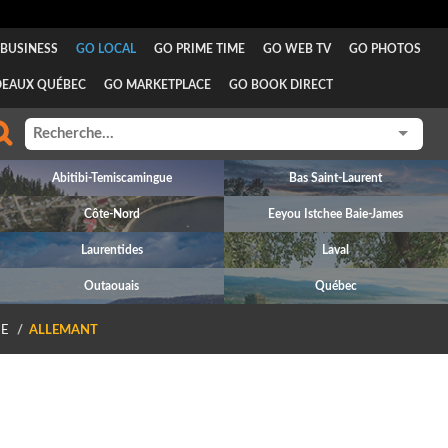
BUSINESS
GO LOCAL
GO PRIME TIME
GO WEB TV
GO PHOTOS
DEAUX QUÉBEC
GO MARKETPLACE
GO BOOK DIRECT
Abitibi-Temiscamingue
Bas Saint-Laurent
Côte-Nord
Eeyou Istchee Baie-James
Laurentides
Laval
Outaouais
Québec
E
ALLEMANT