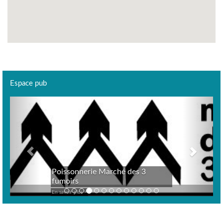
Espace pub
Previous
Next
Poissonnerie Marché des 3
fumoirs
En savoir plus >