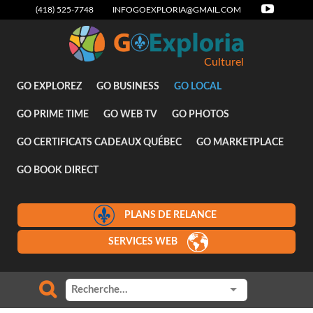
(418) 525-7748
INFOGOEXPLORIA@GMAIL.COM
Culturel
GO EXPLOREZ
GO BUSINESS
GO LOCAL
GO PRIME TIME
GO WEB TV
GO PHOTOS
GO CERTIFICATS CADEAUX QUÉBEC
GO MARKETPLACE
GO BOOK DIRECT
PLANS DE RELANCE
SERVICES WEB