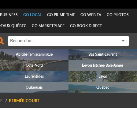
BUSINESS
GO LOCAL
GO PRIME TIME
GO WEB TV
GO PHOTOS
DEAUX QUÉBEC
GO MARKETPLACE
GO BOOK DIRECT
Abitibi-Temiscamingue
Bas Saint-Laurent
Côte-Nord
Eeyou Istchee Baie-James
Laurentides
Laval
Outaouais
Québec
E
BERMÉRICOURT