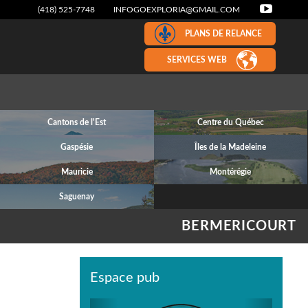
(418) 525-7748
INFOGOEXPLORIA@GMAIL.COM
PLANS DE RELANCE
SERVICES WEB
Cantons de l'Est
Centre du Québec
Gaspésie
Îles de la Madeleine
Mauricie
Montérégie
Saguenay
BERMERICOURT
Espace pub
Previous
Next