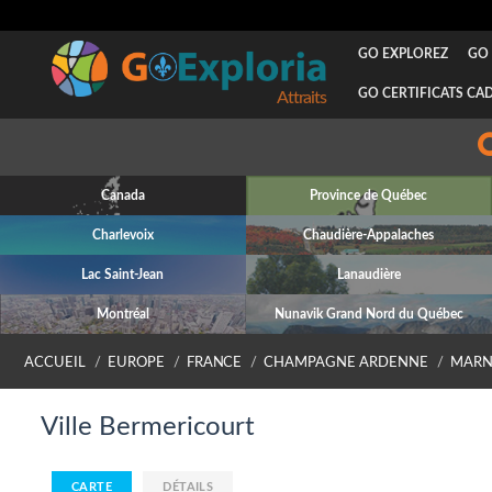
GO EXPLOREZ
GO 
GO CERTIFICATS CA
Attraits
Canada
Province de Québec
Charlevoix
Chaudière-Appalaches
Lac Saint-Jean
Lanaudière
Montréal
Nunavik Grand Nord du Québec
ACCUEIL
EUROPE
FRANCE
CHAMPAGNE ARDENNE
MARN
Ville Bermericourt
CARTE
DÉTAILS