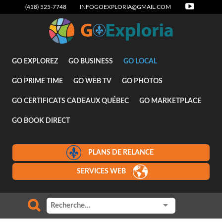
(418) 525-7748
INFOGOEXPLORIA@GMAIL.COM
Attraits
GO EXPLOREZ
GO BUSINESS
GO LOCAL
GO PRIME TIME
GO WEB TV
GO PHOTOS
GO CERTIFICATS CADEAUX QUÉBEC
GO MARKETPLACE
GO BOOK DIRECT
PLANS DE RELANCE
SERVICES WEB