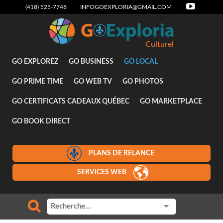
(418) 525-7748
INFOGOEXPLORIA@GMAIL.COM
Culturel
GO EXPLOREZ
GO BUSINESS
GO LOCAL
GO PRIME TIME
GO WEB TV
GO PHOTOS
GO CERTIFICATS CADEAUX QUÉBEC
GO MARKETPLACE
GO BOOK DIRECT
PLANS DE RELANCE
SERVICES WEB