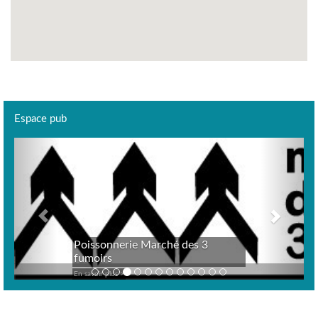
Espace pub
Previous
Next
Poissonnerie Marché des 3
fumoirs
En savoir plus >