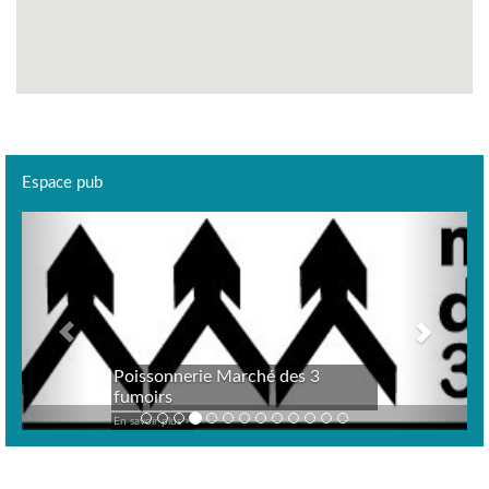
Espace pub
Previous
Next
Poissonnerie Marché des 3
fumoirs
En savoir plus >