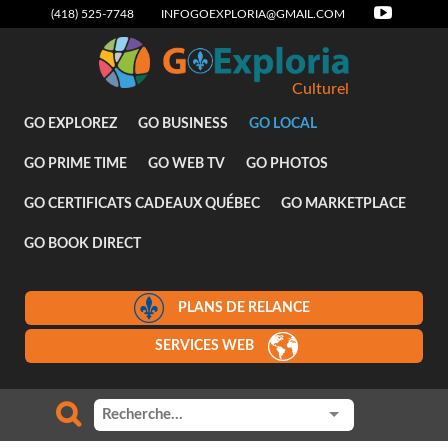
(418) 525-7748
INFOGOEXPLORIA@GMAIL.COM
Culturel
GO EXPLOREZ
GO BUSINESS
GO LOCAL
GO PRIME TIME
GO WEB TV
GO PHOTOS
GO CERTIFICATS CADEAUX QUÉBEC
GO MARKETPLACE
GO BOOK DIRECT
PLANS DE RELANCE
SERVICES WEB