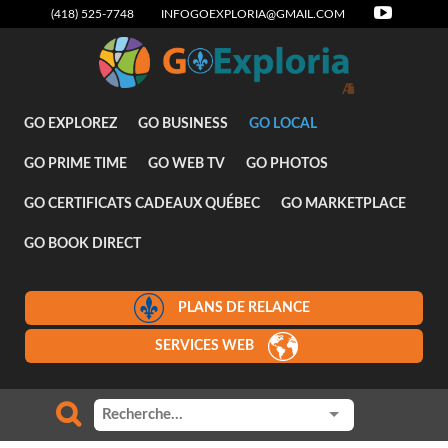
(418) 525-7748
INFOGOEXPLORIA@GMAIL.COM
Attraits
GO EXPLOREZ
GO BUSINESS
GO LOCAL
GO PRIME TIME
GO WEB TV
GO PHOTOS
GO CERTIFICATS CADEAUX QUÉBEC
GO MARKETPLACE
GO BOOK DIRECT
PLANS DE RELANCE
SERVICES WEB