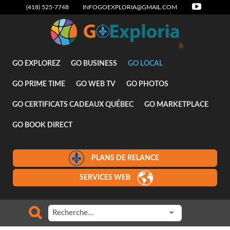
(418) 525-7748
INFOGOEXPLORIA@GMAIL.COM
Attraits
GO EXPLOREZ
GO BUSINESS
GO LOCAL
GO PRIME TIME
GO WEB TV
GO PHOTOS
GO CERTIFICATS CADEAUX QUÉBEC
GO MARKETPLACE
GO BOOK DIRECT
PLANS DE RELANCE
SERVICES WEB