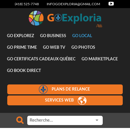
(418) 525-7748
INFOGOEXPLORIA@GMAIL.COM
Attraits
GO EXPLOREZ
GO BUSINESS
GO LOCAL
GO PRIME TIME
GO WEB TV
GO PHOTOS
GO CERTIFICATS CADEAUX QUÉBEC
GO MARKETPLACE
GO BOOK DIRECT
PLANS DE RELANCE
SERVICES WEB