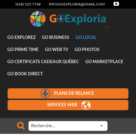
(418) 525-7748
INFOGOEXPLORIA@GMAIL.COM
Attraits
GO EXPLOREZ
GO BUSINESS
GO LOCAL
GO PRIME TIME
GO WEB TV
GO PHOTOS
GO CERTIFICATS CADEAUX QUÉBEC
GO MARKETPLACE
GO BOOK DIRECT
PLANS DE RELANCE
SERVICES WEB