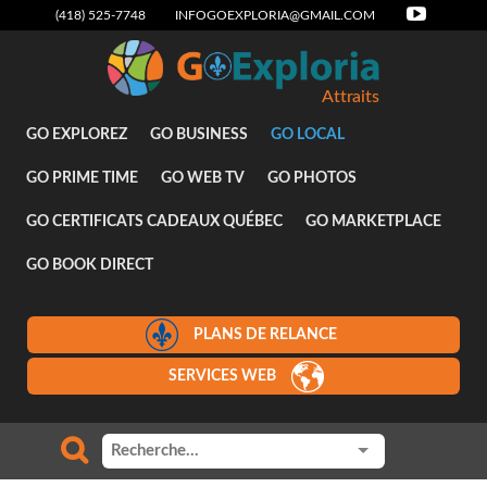
(418) 525-7748
INFOGOEXPLORIA@GMAIL.COM
Attraits
GO EXPLOREZ
GO BUSINESS
GO LOCAL
GO PRIME TIME
GO WEB TV
GO PHOTOS
GO CERTIFICATS CADEAUX QUÉBEC
GO MARKETPLACE
GO BOOK DIRECT
PLANS DE RELANCE
SERVICES WEB