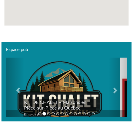
Espace pub
Previous
Next
 DE CHALET – Maisons en
Joe Smok
ce-sur-Pièce au Québec
je vous 
voir plus >
En savoir plus