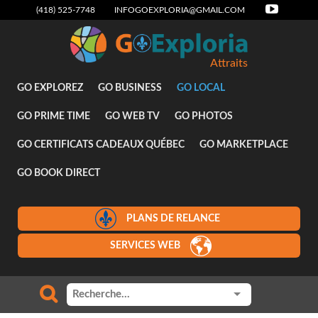
(418) 525-7748
INFOGOEXPLORIA@GMAIL.COM
Attraits
GO EXPLOREZ
GO BUSINESS
GO LOCAL
GO PRIME TIME
GO WEB TV
GO PHOTOS
GO CERTIFICATS CADEAUX QUÉBEC
GO MARKETPLACE
GO BOOK DIRECT
PLANS DE RELANCE
SERVICES WEB