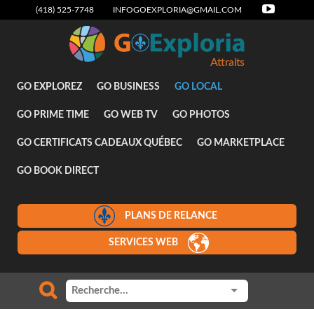
(418) 525-7748
INFOGOEXPLORIA@GMAIL.COM
Attraits
GO EXPLOREZ
GO BUSINESS
GO LOCAL
GO PRIME TIME
GO WEB TV
GO PHOTOS
GO CERTIFICATS CADEAUX QUÉBEC
GO MARKETPLACE
GO BOOK DIRECT
PLANS DE RELANCE
SERVICES WEB