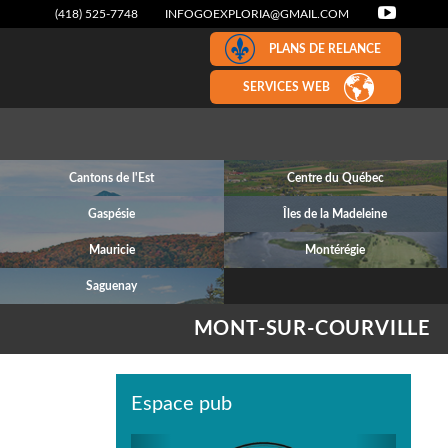
(418) 525-7748
INFOGOEXPLORIA@GMAIL.COM
PLANS DE RELANCE
SERVICES WEB
Cantons de l'Est
Centre du Québec
Gaspésie
Îles de la Madeleine
Mauricie
Montérégie
Saguenay
MONT-SUR-COURVILLE
Espace pub
Previous
Next