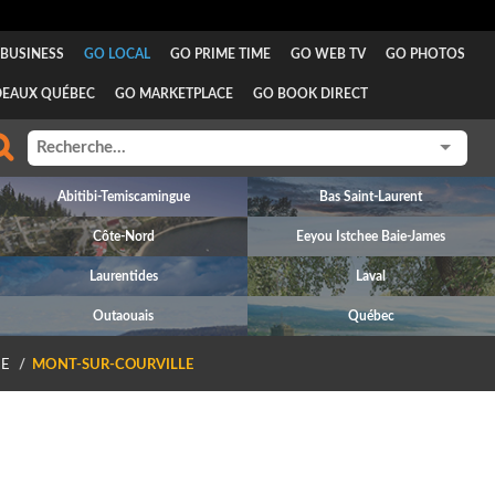
BUSINESS
GO LOCAL
GO PRIME TIME
GO WEB TV
GO PHOTOS
DEAUX QUÉBEC
GO MARKETPLACE
GO BOOK DIRECT
Abitibi-Temiscamingue
Bas Saint-Laurent
Côte-Nord
Eeyou Istchee Baie-James
Laurentides
Laval
Outaouais
Québec
E
MONT-SUR-COURVILLE