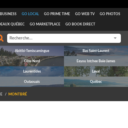
BUSINESS
GO LOCAL
GO PRIME TIME
GO WEB TV
GO PHOTOS
DEAUX QUÉBEC
GO MARKETPLACE
GO BOOK DIRECT
Abitibi-Temiscamingue
Bas Saint-Laurent
Côte-Nord
Eeyou Istchee Baie-James
Laurentides
Laval
Outaouais
Québec
E
MONTBRÉ