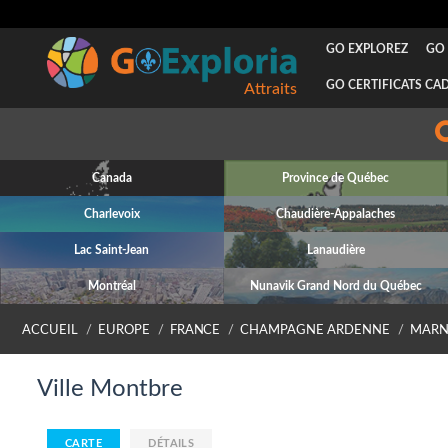
GO EXPLOREZ
GO 
GO CERTIFICATS CA
Attraits
Canada
Province de Québec
Charlevoix
Chaudière-Appalaches
Lac Saint-Jean
Lanaudière
Montréal
Nunavik Grand Nord du Québec
ACCUEIL
EUROPE
FRANCE
CHAMPAGNE ARDENNE
MARN
Ville Montbre
CARTE
DÉTAILS