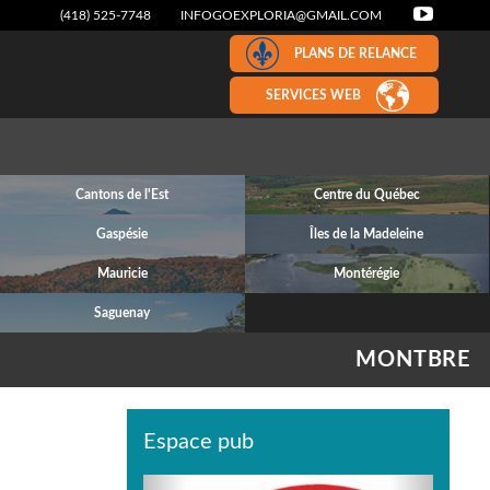
(418) 525-7748
INFOGOEXPLORIA@GMAIL.COM
PLANS DE RELANCE
SERVICES WEB
Cantons de l'Est
Centre du Québec
Gaspésie
Îles de la Madeleine
Mauricie
Montérégie
Saguenay
MONTBRE
Espace pub
Previous
Next