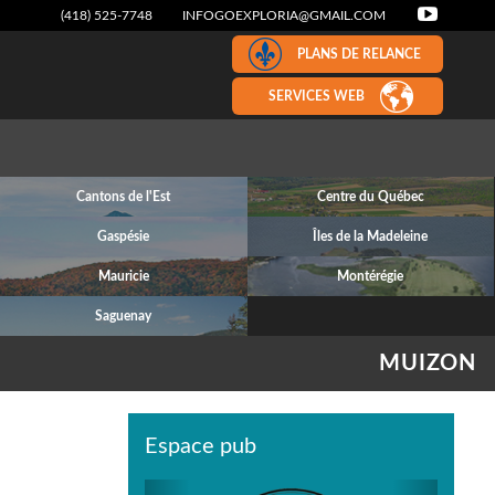
(418) 525-7748
INFOGOEXPLORIA@GMAIL.COM
PLANS DE RELANCE
SERVICES WEB
Cantons de l'Est
Centre du Québec
Gaspésie
Îles de la Madeleine
Mauricie
Montérégie
Saguenay
MUIZON
Espace pub
Previous
Next