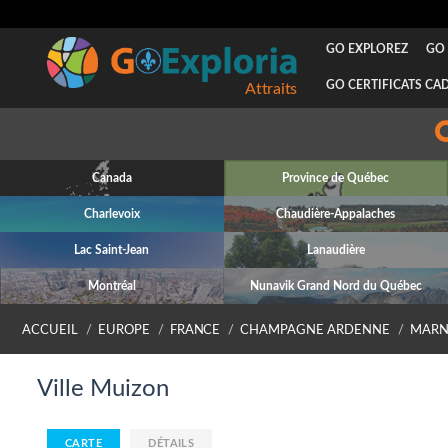
GO EXPLOREZ
GO 
GO CERTIFICATS CA
Attraits
Canada
Province de Québec
Charlevoix
Chaudière-Appalaches
Lac Saint-Jean
Lanaudière
Montréal
Nunavik Grand Nord du Québec
ACCUEIL
EUROPE
FRANCE
CHAMPAGNE ARDENNE
MARN
Ville Muizon
CARTE
DÉTAILS