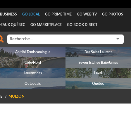
BUSINESS
GO LOCAL
GO PRIME TIME
GO WEB TV
GO PHOTOS
DEAUX QUÉBEC
GO MARKETPLACE
GO BOOK DIRECT
Abitibi-Temiscamingue
Bas Saint-Laurent
Côte-Nord
Eeyou Istchee Baie-James
Laurentides
Laval
Outaouais
Québec
E
MUIZON