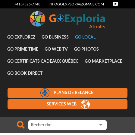
(418) 525-7748
INFOGOEXPLORIA@GMAIL.COM
Attraits
GO EXPLOREZ
GO BUSINESS
GO LOCAL
GO PRIME TIME
GO WEB TV
GO PHOTOS
GO CERTIFICATS CADEAUX QUÉBEC
GO MARKETPLACE
GO BOOK DIRECT
PLANS DE RELANCE
SERVICES WEB