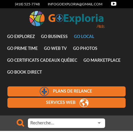
(418) 525-7748
INFOGOEXPLORIA@GMAIL.COM
Attraits
GO EXPLOREZ
GO BUSINESS
GO LOCAL
GO PRIME TIME
GO WEB TV
GO PHOTOS
GO CERTIFICATS CADEAUX QUÉBEC
GO MARKETPLACE
GO BOOK DIRECT
PLANS DE RELANCE
SERVICES WEB