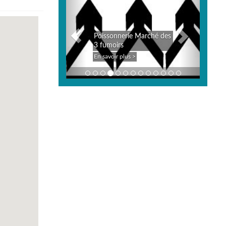
Poissonnerie Marché des
3 fumoirs
En savoir plus >