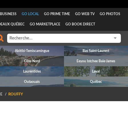
BUSINESS
GO LOCAL
GO PRIME TIME
GO WEB TV
GO PHOTOS
DEAUX QUÉBEC
GO MARKETPLACE
GO BOOK DIRECT
Abitibi-Temiscamingue
Bas Saint-Laurent
Côte-Nord
Eeyou Istchee Baie-James
Laurentides
Laval
Outaouais
Québec
E
ROUFFY