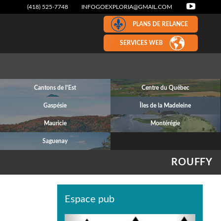
(418) 525-7748
INFOGOEXPLORIA@GMAIL.COM
PLANS DE RELANCE
SERVICES WEB
Cantons de l'Est
Centre du Québec
Gaspésie
Îles de la Madeleine
Mauricie
Montérégie
Saguenay
ROUFFY
Espace pub
Previous
Next