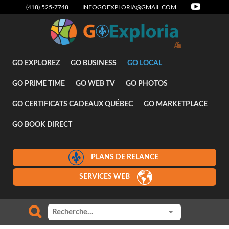
(418) 525-7748
INFOGOEXPLORIA@GMAIL.COM
GO EXPLOREZ
GO BUSINESS
GO LOCAL
GO PRIME TIME
GO WEB TV
GO PHOTOS
GO CERTIFICATS CADEAUX QUÉBEC
GO MARKETPLACE
GO BOOK DIRECT
PLANS DE RELANCE
SERVICES WEB