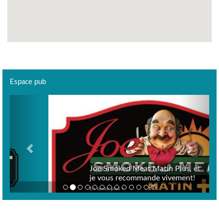
Espace pub
Previous
Next
Joe Smoked Meat Matin Plus, et
je vous recommande vivement!
En savoir plus >