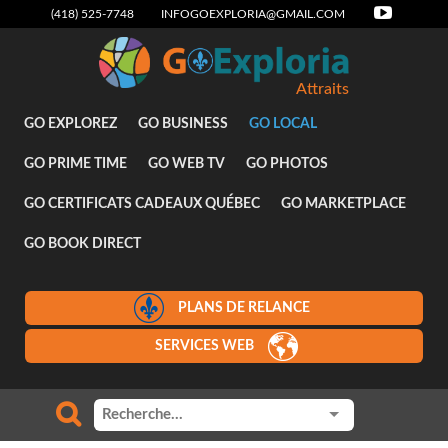
(418) 525-7748
INFOGOEXPLORIA@GMAIL.COM
Attraits
GO EXPLOREZ
GO BUSINESS
GO LOCAL
GO PRIME TIME
GO WEB TV
GO PHOTOS
GO CERTIFICATS CADEAUX QUÉBEC
GO MARKETPLACE
GO BOOK DIRECT
PLANS DE RELANCE
SERVICES WEB