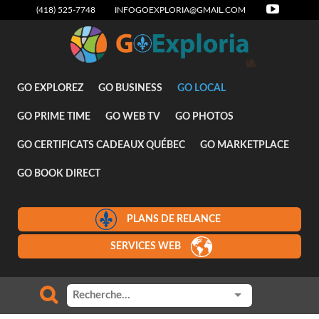
(418) 525-7748
INFOGOEXPLORIA@GMAIL.COM
Attraits
GO EXPLOREZ
GO BUSINESS
GO LOCAL
GO PRIME TIME
GO WEB TV
GO PHOTOS
GO CERTIFICATS CADEAUX QUÉBEC
GO MARKETPLACE
GO BOOK DIRECT
PLANS DE RELANCE
SERVICES WEB