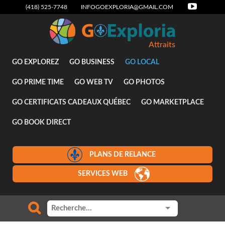
(418) 525-7748
INFOGOEXPLORIA@GMAIL.COM
Attraits
GO EXPLOREZ
GO BUSINESS
GO LOCAL
GO PRIME TIME
GO WEB TV
GO PHOTOS
GO CERTIFICATS CADEAUX QUÉBEC
GO MARKETPLACE
GO BOOK DIRECT
PLANS DE RELANCE
SERVICES WEB