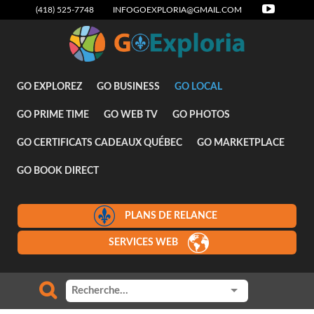
(418) 525-7748
INFOGOEXPLORIA@GMAIL.COM
Attraits
GO EXPLOREZ
GO BUSINESS
GO LOCAL
GO PRIME TIME
GO WEB TV
GO PHOTOS
GO CERTIFICATS CADEAUX QUÉBEC
GO MARKETPLACE
GO BOOK DIRECT
PLANS DE RELANCE
SERVICES WEB