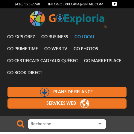
(418) 525-7748
INFOGOEXPLORIA@GMAIL.COM
Attraits
GO EXPLOREZ
GO BUSINESS
GO LOCAL
GO PRIME TIME
GO WEB TV
GO PHOTOS
GO CERTIFICATS CADEAUX QUÉBEC
GO MARKETPLACE
GO BOOK DIRECT
PLANS DE RELANCE
SERVICES WEB