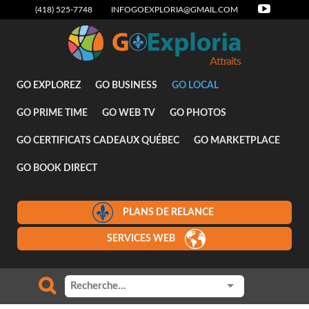
(418) 525-7748
INFOGOEXPLORIA@GMAIL.COM
Attraits
GO EXPLOREZ
GO BUSINESS
GO LOCAL
GO PRIME TIME
GO WEB TV
GO PHOTOS
GO CERTIFICATS CADEAUX QUÉBEC
GO MARKETPLACE
GO BOOK DIRECT
PLANS DE RELANCE
SERVICES WEB