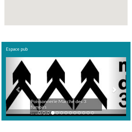
Espace pub
Previous
Next
Poissonnerie Marché des 3
fumoirs
En savoir plus >