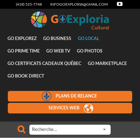
(418) 525-7748
INFOGOEXPLORIA@GMAIL.COM
Culturel
GO EXPLOREZ
GO BUSINESS
GO LOCAL
GO PRIME TIME
GO WEB TV
GO PHOTOS
GO CERTIFICATS CADEAUX QUÉBEC
GO MARKETPLACE
GO BOOK DIRECT
PLANS DE RELANCE
SERVICES WEB