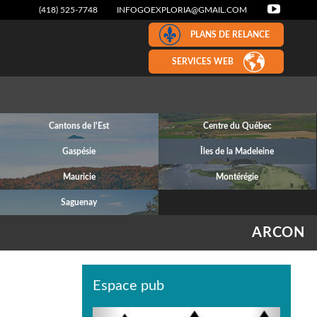
(418) 525-7748
INFOGOEXPLORIA@GMAIL.COM
PLANS DE RELANCE
SERVICES WEB
Cantons de l'Est
Centre du Québec
Gaspésie
Îles de la Madeleine
Mauricie
Montérégie
Saguenay
ARCON
Espace pub
Previous
Next