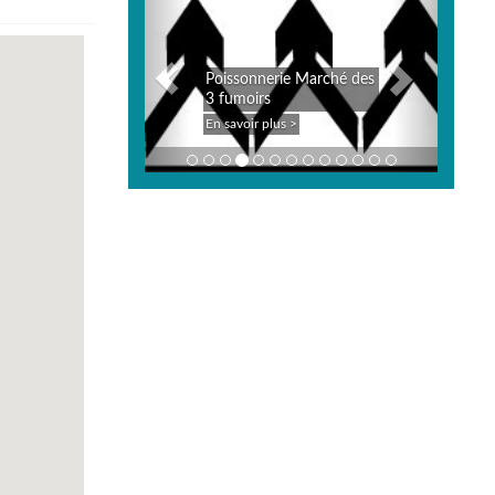
Poissonnerie Marché des
3 fumoirs
En savoir plus >