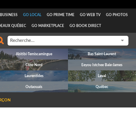
BUSINESS
GO LOCAL
GO PRIME TIME
GO WEB TV
GO PHOTOS
DEAUX QUÉBEC
GO MARKETPLACE
GO BOOK DIRECT
Abitibi-Temiscamingue
Bas Saint-Laurent
Côte-Nord
Eeyou Istchee Baie-James
Laurentides
Laval
Outaouais
Québec
RÇON