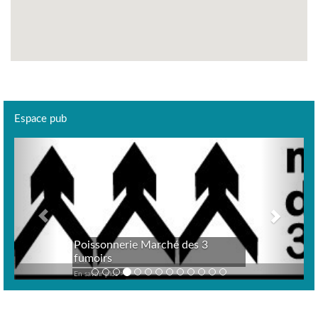
Espace pub
Previous
Next
Poissonnerie Marché des 3
fumoirs
En savoir plus >