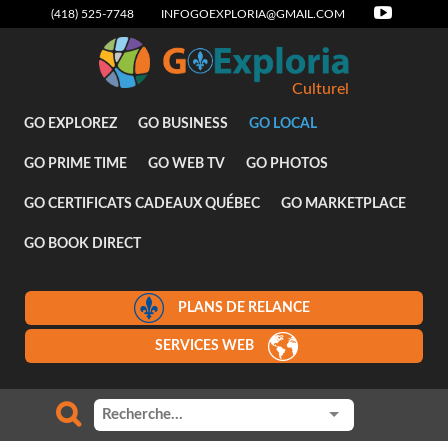
(418) 525-7748
INFOGOEXPLORIA@GMAIL.COM
Culturel
GO EXPLOREZ
GO BUSINESS
GO LOCAL
GO PRIME TIME
GO WEB TV
GO PHOTOS
GO CERTIFICATS CADEAUX QUÉBEC
GO MARKETPLACE
GO BOOK DIRECT
PLANS DE RELANCE
SERVICES WEB