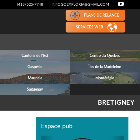
(418) 525-7748
INFOGOEXPLORIA@GMAIL.COM
PLANS DE RELANCE
SERVICES WEB
Cantons de l'Est
Centre du Québec
Gaspésie
Îles de la Madeleine
Mauricie
Montérégie
Saguenay
BRETIGNEY
Espace pub
Previous
Next