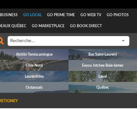
BUSINESS
GO LOCAL
GO PRIME TIME
GO WEB TV
GO PHOTOS
DEAUX QUÉBEC
GO MARKETPLACE
GO BOOK DIRECT
Abitibi-Temiscamingue
Bas Saint-Laurent
Côte-Nord
Eeyou Istchee Baie-James
Laurentides
Laval
Outaouais
Québec
RETIGNEY