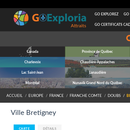
GO EXPLOREZ
GO 
GO CERTIFICATS CA
Attraits
Canada
Province de Québec
Charlevoix
Chaudière-Appalaches
Lac Saint-Jean
Lanaudière
Montréal
Nunavik Grand Nord du Québec
ACCUEIL
EUROPE
FRANCE
FRANCHE COMTE
DOUBS
B
Ville Bretigney
CARTE
DÉTAILS