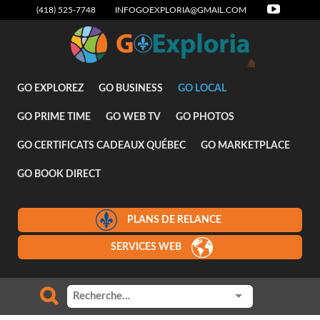
(418) 525-7748
INFOGOEXPLORIA@GMAIL.COM
Attraits
GO EXPLOREZ
GO BUSINESS
GO LOCAL
GO PRIME TIME
GO WEB TV
GO PHOTOS
GO CERTIFICATS CADEAUX QUÉBEC
GO MARKETPLACE
GO BOOK DIRECT
PLANS DE RELANCE
SERVICES WEB