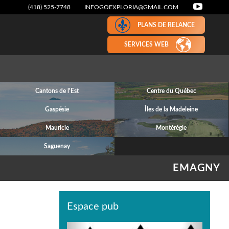
(418) 525-7748
INFOGOEXPLORIA@GMAIL.COM
PLANS DE RELANCE
SERVICES WEB
Cantons de l'Est
Centre du Québec
Gaspésie
Îles de la Madeleine
Mauricie
Montérégie
Saguenay
EMAGNY
Espace pub
Previous
Next