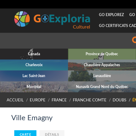
GO EXPLOREZ
GO 
GO CERTIFICATS CA
Culturel
Canada
Province de Québec
Charlevoix
Chaudière-Appalaches
Lac Saint-Jean
Lanaudière
Montréal
Nunavik Grand Nord du Québec
ACCUEIL
EUROPE
FRANCE
FRANCHE COMTE
DOUBS
É
Ville Emagny
CARTE
DÉTAILS