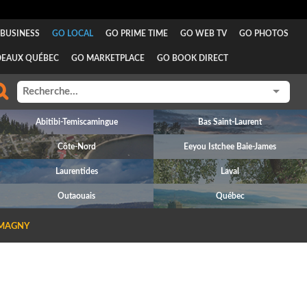
BUSINESS
GO LOCAL
GO PRIME TIME
GO WEB TV
GO PHOTOS
DEAUX QUÉBEC
GO MARKETPLACE
GO BOOK DIRECT
Abitibi-Temiscamingue
Bas Saint-Laurent
Côte-Nord
Eeyou Istchee Baie-James
Laurentides
Laval
Outaouais
Québec
MAGNY