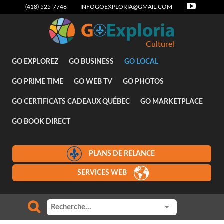
(418) 525-7748
INFOGOEXPLORIA@GMAIL.COM
Culturel
GO EXPLOREZ
GO BUSINESS
GO LOCAL
GO PRIME TIME
GO WEB TV
GO PHOTOS
GO CERTIFICATS CADEAUX QUÉBEC
GO MARKETPLACE
GO BOOK DIRECT
PLANS DE RELANCE
SERVICES WEB