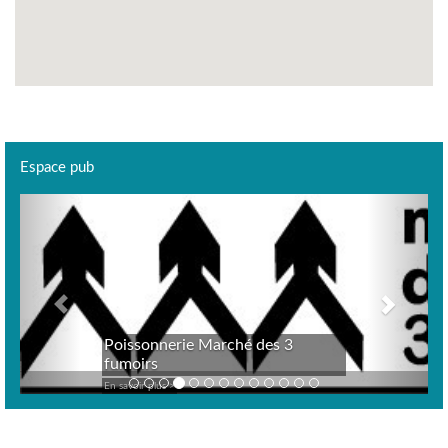
Espace pub
Previous
Next
Poissonnerie Marché des 3
fumoirs
En savoir plus >