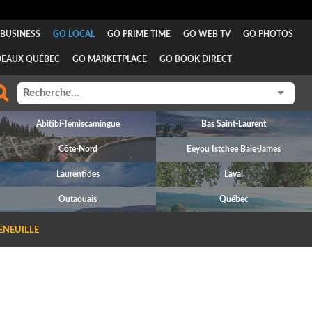
BUSINESS
GO LOCAL
GO PRIME TIME
GO WEB TV
GO PHOTOS
DEAUX QUÉBEC
GO MARKETPLACE
GO BOOK DIRECT
Abitibi-Temiscamingue
Bas Saint-Laurent
Côte-Nord
Eeyou Istchee Baie-James
Laurentides
Laval
Outaouais
Québec
ENEUILLE