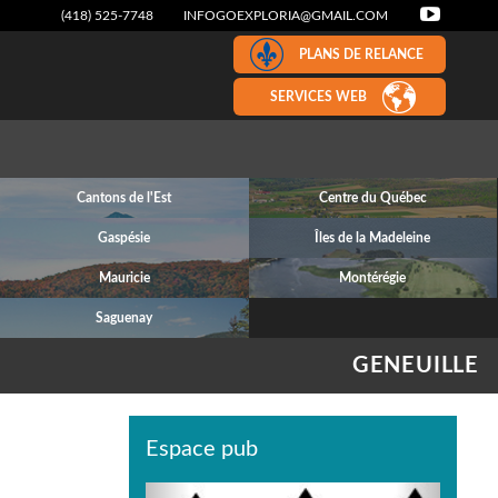
(418) 525-7748
INFOGOEXPLORIA@GMAIL.COM
PLANS DE RELANCE
SERVICES WEB
Cantons de l'Est
Centre du Québec
Gaspésie
Îles de la Madeleine
Mauricie
Montérégie
Saguenay
GENEUILLE
Espace pub
Previous
Next