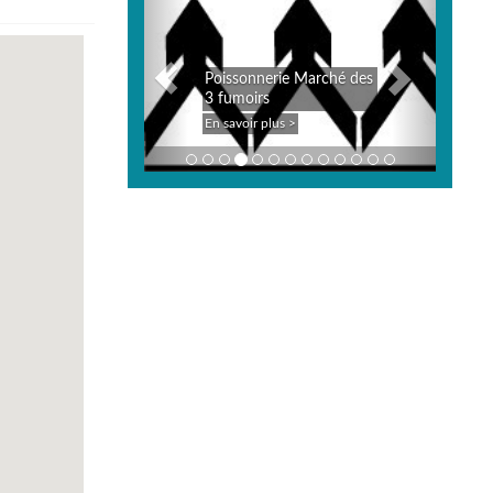
Poissonnerie Marché des
3 fumoirs
En savoir plus >