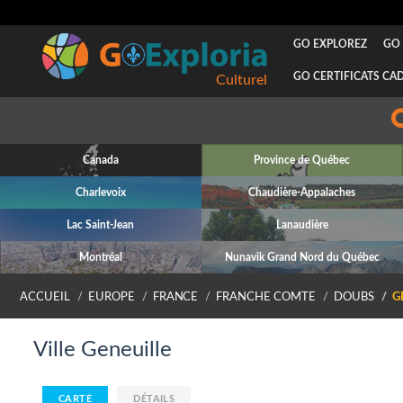
GO EXPLOREZ
GO 
GO CERTIFICATS CA
Culturel
Canada
Province de Québec
Charlevoix
Chaudière-Appalaches
Lac Saint-Jean
Lanaudière
Montréal
Nunavik Grand Nord du Québec
ACCUEIL
EUROPE
FRANCE
FRANCHE COMTE
DOUBS
G
Ville Geneuille
CARTE
DÉTAILS