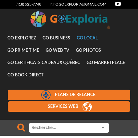
(418) 525-7748
INFOGOEXPLORIA@GMAIL.COM
Attraits
GO EXPLOREZ
GO BUSINESS
GO LOCAL
GO PRIME TIME
GO WEB TV
GO PHOTOS
GO CERTIFICATS CADEAUX QUÉBEC
GO MARKETPLACE
GO BOOK DIRECT
PLANS DE RELANCE
SERVICES WEB