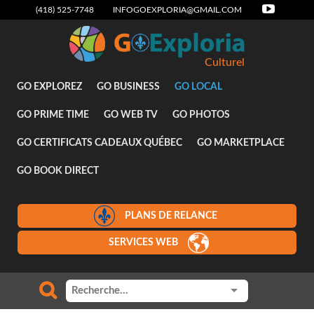
(418) 525-7748
INFOGOEXPLORIA@GMAIL.COM
Culturel
GO EXPLOREZ
GO BUSINESS
GO LOCAL
GO PRIME TIME
GO WEB TV
GO PHOTOS
GO CERTIFICATS CADEAUX QUÉBEC
GO MARKETPLACE
GO BOOK DIRECT
PLANS DE RELANCE
SERVICES WEB