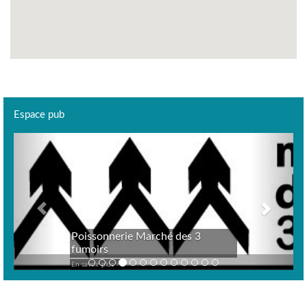
Espace pub
Previous
Next
Poissonnerie Marché des 3
fumoirs
En savoir plus >