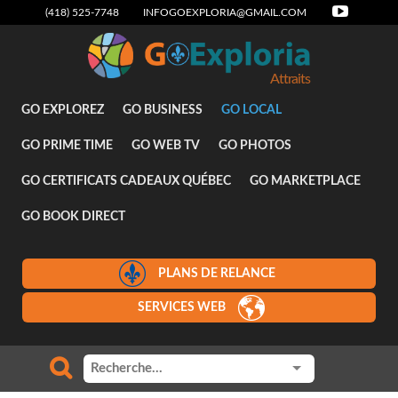
(418) 525-7748
INFOGOEXPLORIA@GMAIL.COM
Attraits
GO EXPLOREZ
GO BUSINESS
GO LOCAL
GO PRIME TIME
GO WEB TV
GO PHOTOS
GO CERTIFICATS CADEAUX QUÉBEC
GO MARKETPLACE
GO BOOK DIRECT
PLANS DE RELANCE
SERVICES WEB