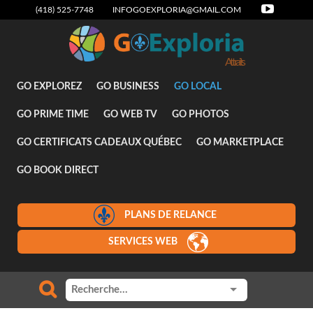
(418) 525-7748
INFOGOEXPLORIA@GMAIL.COM
Attraits
GO EXPLOREZ
GO BUSINESS
GO LOCAL
GO PRIME TIME
GO WEB TV
GO PHOTOS
GO CERTIFICATS CADEAUX QUÉBEC
GO MARKETPLACE
GO BOOK DIRECT
PLANS DE RELANCE
SERVICES WEB