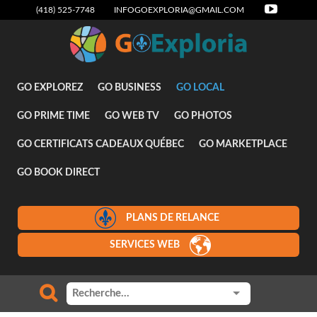
(418) 525-7748
INFOGOEXPLORIA@GMAIL.COM
Attraits
GO EXPLOREZ
GO BUSINESS
GO LOCAL
GO PRIME TIME
GO WEB TV
GO PHOTOS
GO CERTIFICATS CADEAUX QUÉBEC
GO MARKETPLACE
GO BOOK DIRECT
PLANS DE RELANCE
SERVICES WEB