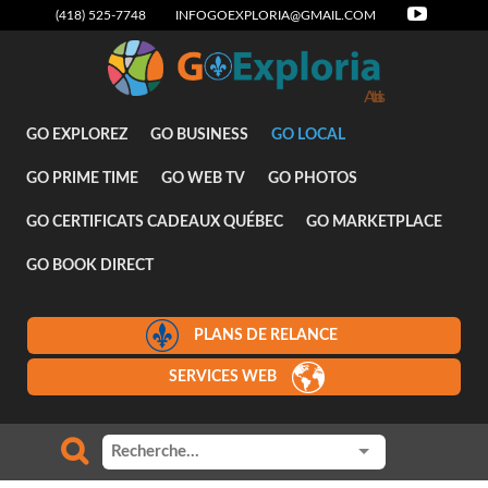
(418) 525-7748
INFOGOEXPLORIA@GMAIL.COM
Attraits
GO EXPLOREZ
GO BUSINESS
GO LOCAL
GO PRIME TIME
GO WEB TV
GO PHOTOS
GO CERTIFICATS CADEAUX QUÉBEC
GO MARKETPLACE
GO BOOK DIRECT
PLANS DE RELANCE
SERVICES WEB