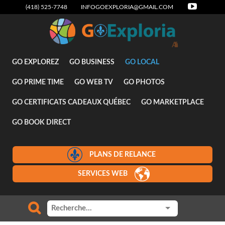
(418) 525-7748
INFOGOEXPLORIA@GMAIL.COM
Attraits
GO EXPLOREZ
GO BUSINESS
GO LOCAL
GO PRIME TIME
GO WEB TV
GO PHOTOS
GO CERTIFICATS CADEAUX QUÉBEC
GO MARKETPLACE
GO BOOK DIRECT
PLANS DE RELANCE
SERVICES WEB