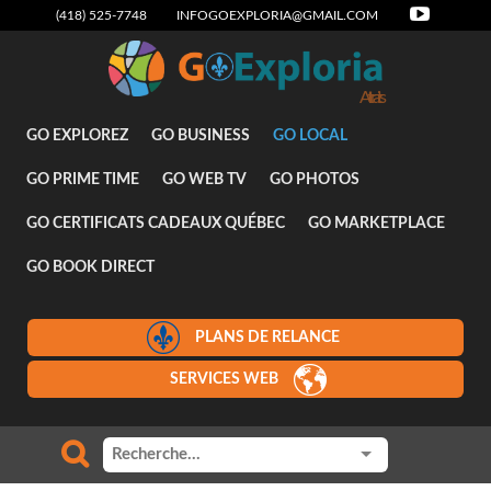
(418) 525-7748
INFOGOEXPLORIA@GMAIL.COM
Attraits
GO EXPLOREZ
GO BUSINESS
GO LOCAL
GO PRIME TIME
GO WEB TV
GO PHOTOS
GO CERTIFICATS CADEAUX QUÉBEC
GO MARKETPLACE
GO BOOK DIRECT
PLANS DE RELANCE
SERVICES WEB