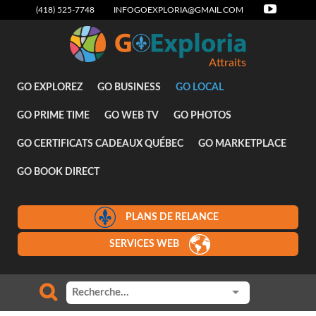
(418) 525-7748
INFOGOEXPLORIA@GMAIL.COM
Attraits
GO EXPLOREZ
GO BUSINESS
GO LOCAL
GO PRIME TIME
GO WEB TV
GO PHOTOS
GO CERTIFICATS CADEAUX QUÉBEC
GO MARKETPLACE
GO BOOK DIRECT
PLANS DE RELANCE
SERVICES WEB