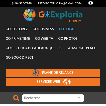
(418) 525-7748
INFOGOEXPLORIA@GMAIL.COM
Culturel
GO EXPLOREZ
GO BUSINESS
GO LOCAL
GO PRIME TIME
GO WEB TV
GO PHOTOS
GO CERTIFICATS CADEAUX QUÉBEC
GO MARKETPLACE
GO BOOK DIRECT
PLANS DE RELANCE
SERVICES WEB