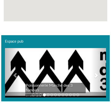
Espace pub
Previous
Next
Poissonnerie Marché des 3
fumoirs
En savoir plus >