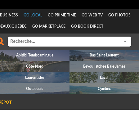
BUSINESS
GO LOCAL
GO PRIME TIME
GO WEB TV
GO PHOTOS
DEAUX QUÉBEC
GO MARKETPLACE
GO BOOK DIRECT
Abitibi-Temiscamingue
Bas Saint-Laurent
Côte-Nord
Eeyou Istchee Baie-James
Laurentides
Laval
Outaouais
Québec
RÉPOT