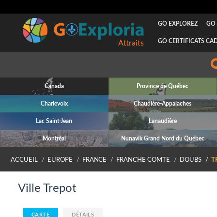
GO EXPLOREZ
GO 
GO CERTIFICATS CA
Attraits
Canada
Province de Québec
Charlevoix
Chaudière-Appalaches
Lac Saint-Jean
Lanaudière
Montréal
Nunavik Grand Nord du Québec
ACCUEIL
EUROPE
FRANCE
FRANCHE COMTE
DOUBS
T
Ville Trepot
CARTE
DÉTAILS