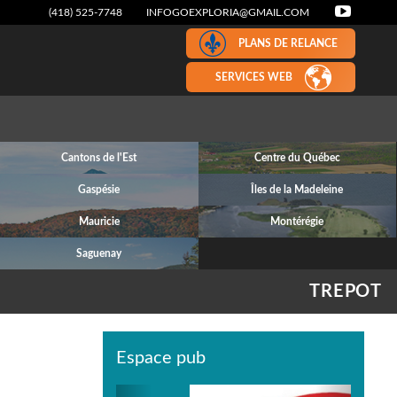
(418) 525-7748
INFOGOEXPLORIA@GMAIL.COM
PLANS DE RELANCE
SERVICES WEB
Cantons de l'Est
Centre du Québec
Gaspésie
Îles de la Madeleine
Mauricie
Montérégie
Saguenay
TREPOT
Espace pub
Previous
Next