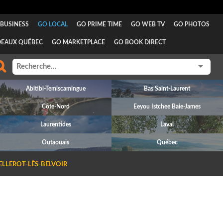
BUSINESS
GO LOCAL
GO PRIME TIME
GO WEB TV
GO PHOTOS
DEAUX QUÉBEC
GO MARKETPLACE
GO BOOK DIRECT
Abitibi-Temiscamingue
Bas Saint-Laurent
Côte-Nord
Eeyou Istchee Baie-James
Laurentides
Laval
Outaouais
Québec
ELLEROT-LÈS-BELVOIR