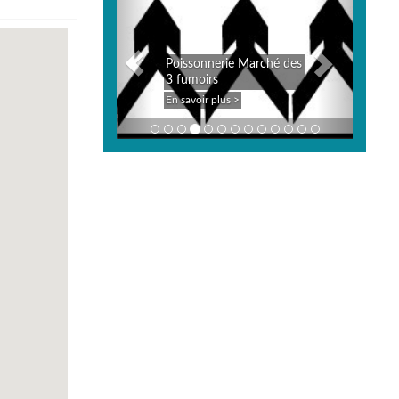
Poissonnerie Marché des
3 fumoirs
En savoir plus >