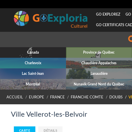
GO EXPLOREZ
GO 
GO CERTIFICATS CA
Culturel
Canada
Province de Québec
Charlevoix
Chaudière-Appalaches
Lac Saint-Jean
Lanaudière
Montréal
Nunavik Grand Nord du Québec
ACCUEIL
EUROPE
FRANCE
FRANCHE COMTE
DOUBS
V
Ville Vellerot-les-Belvoir
CARTE
DÉTAILS