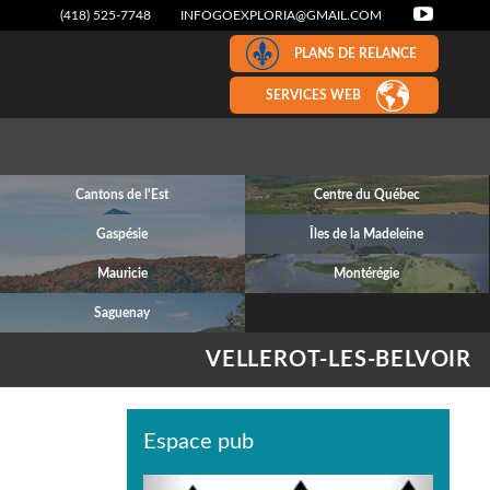
(418) 525-7748
INFOGOEXPLORIA@GMAIL.COM
PLANS DE RELANCE
SERVICES WEB
Cantons de l'Est
Centre du Québec
Gaspésie
Îles de la Madeleine
Mauricie
Montérégie
Saguenay
VELLEROT-LES-BELVOIR
Espace pub
Previous
Next