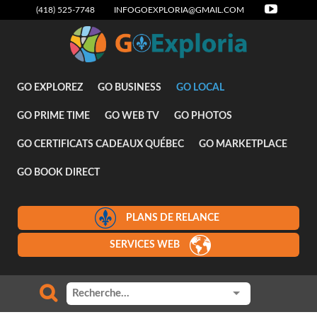
(418) 525-7748
INFOGOEXPLORIA@GMAIL.COM
Attraits
GO EXPLOREZ
GO BUSINESS
GO LOCAL
GO PRIME TIME
GO WEB TV
GO PHOTOS
GO CERTIFICATS CADEAUX QUÉBEC
GO MARKETPLACE
GO BOOK DIRECT
PLANS DE RELANCE
SERVICES WEB