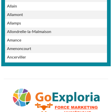
Allain
Allamont
Allamps
Allondrelle-la-Malmaison
Amance
Amenoncourt
Ancerviller
Anderny
Andilly
Angomont
Anoux
Ansauville
Anthelupt