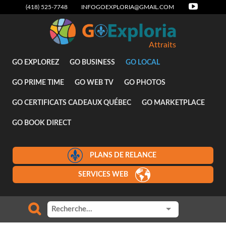
(418) 525-7748
INFOGOEXPLORIA@GMAIL.COM
Attraits
GO EXPLOREZ
GO BUSINESS
GO LOCAL
GO PRIME TIME
GO WEB TV
GO PHOTOS
GO CERTIFICATS CADEAUX QUÉBEC
GO MARKETPLACE
GO BOOK DIRECT
PLANS DE RELANCE
SERVICES WEB